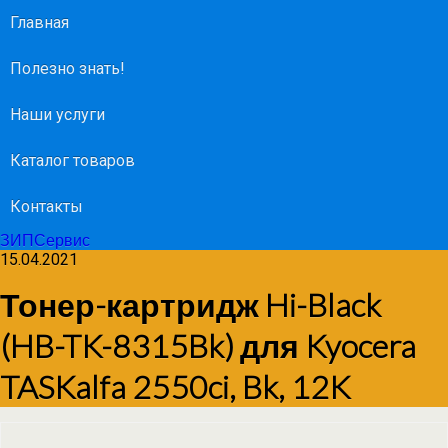
Главная
Полезно знать!
Наши услуги
Каталог товаров
Контакты
ЗИПСервис
15.04.2021
Тонер-картридж Hi-Black
(HB-TK-8315Bk) для Kyocera
TASKalfa 2550ci, Bk, 12K