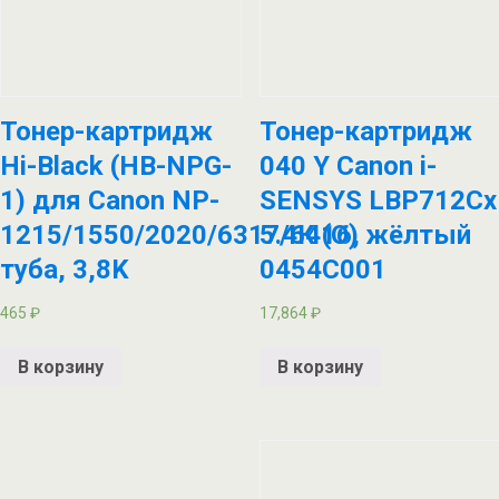
Тонер-картридж
Тонер-картридж
Hi-Black (HB-NPG-
040 Y Canon i-
1) для Canon NP-
SENSYS LBP712Cx
1215/1550/2020/6317/6416,
5.4К (О) жёлтый
туба, 3,8K
0454C001
465
₽
17,864
₽
В корзину
В корзину