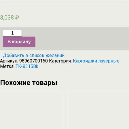
3,038
₽
Количество
товара
В корзину
Тонер-
картридж
Hi-
Добавить в список желаний
Black
Артикул:
98960700160
Категория:
Картриджи лазерные
(HB-
Метка:
TK-8315Bk
TK-
8315Bk)
для
Kyocera
Похожие товары
TASKalfa
2550ci,
Bk,
12K