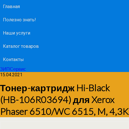
Главная
Полезно знать!
Наши услуги
Каталог товаров
Контакты
ЗИПСервис
15.04.2021
Тонер-картридж Hi-Black
(HB-106R03694) для Xerox
Phaser 6510/WC 6515, M, 4,3K