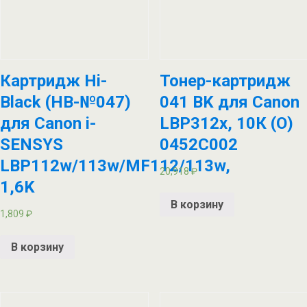
Картридж Hi-
Тонер-картридж
Black (HB-№047)
041 BK для Canon
для Canon i-
LBP312x, 10К (О)
SENSYS
0452C002
LBP112w/113w/MF112/113w,
20,918
₽
1,6K
В корзину
1,809
₽
В корзину