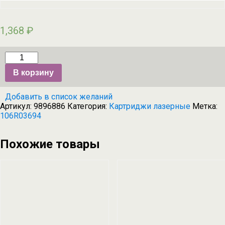
1,368
₽
Количество
товара
В корзину
Тонер-
картридж
Hi-
Добавить в список желаний
Black
Артикул:
9896886
Категория:
Картриджи лазерные
Метка:
(HB-
106R03694
106R03694)
для
Xerox
Phaser
Похожие товары
6510/WC
6515,
M,
4,3K