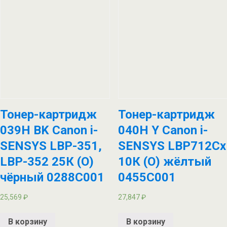
Тонер-картридж
Тонер-картридж
039H BK Canon i-
040H Y Canon i-
SENSYS LBP-351,
SENSYS LBP712Cx
LBP-352 25К (О)
10К (О) жёлтый
чёрный 0288C001
0455C001
25,569
₽
27,847
₽
В корзину
В корзину