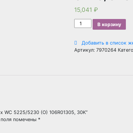
15,041
₽
Количество
В корзину
товара
Картридж
Добавить в список ж
Xerox
Артикул:
7970264
Катег
WC
5225/5230
(O)
106R01305,
30K
ox WC 5225/5230 (O) 106R01305, 30K”
 поля помечены
*