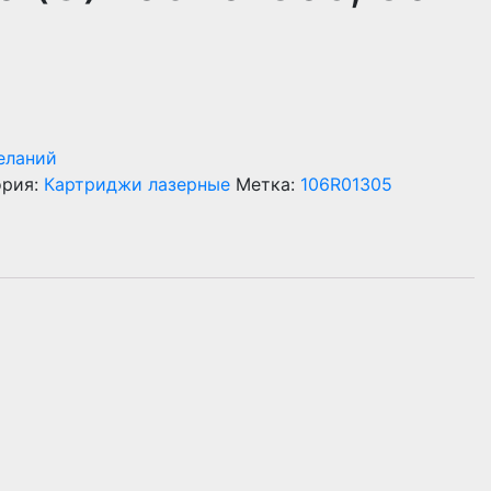
еланий
ория:
Картриджи лазерные
Метка:
106R01305