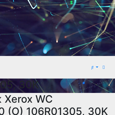
05, 30K
 Xerox WC
0 (O) 106R01305, 30K