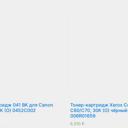
ридж 041 BK для Canon
Тонер-картридж Xerox C
0К (О) 0452C002
C60/C70, 30К (О) чёрный
006R01659
6,510
₽