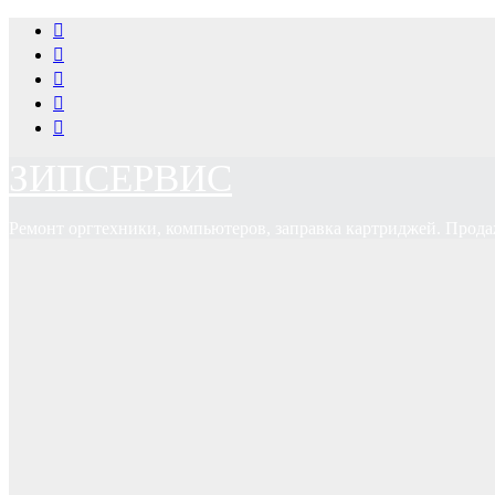
Перейти
к
содержимому
ЗИПСЕРВИС
Ремонт оргтехники, компьютеров, заправка картриджей. Прода