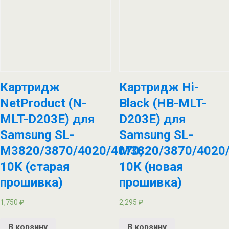
Картридж
Картридж Hi-
NetProduct (N-
Black (HB-MLT-
MLT-D203E) для
D203E) для
Samsung SL-
Samsung SL-
M3820/3870/4020/4070,
M3820/3870/4020/
10K (старая
10K (новая
прошивка)
прошивка)
1,750
₽
2,295
₽
В корзину
В корзину