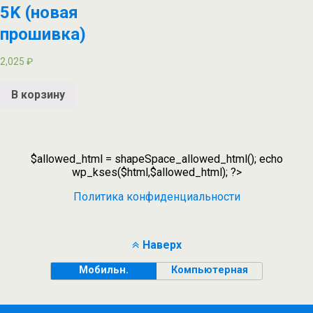
5K (новая
прошивка)
2,025
₽
В корзину
$allowed_html = shapeSpace_allowed_html(); echo
wp_kses($html,$allowed_html); ?>
Политика конфиденциальности
Наверх
Мобильн.
Компьютерная