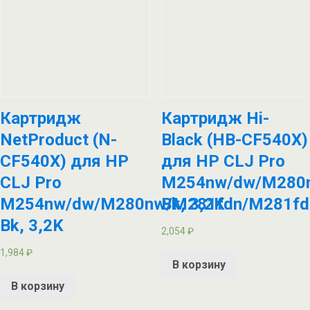
Картридж
Картридж Hi-
NetProduct (N-
Black (HB-CF540X)
CF540X) для HP
для HP CLJ Pro
CLJ Pro
M254nw/dw/M280n
M254nw/dw/M280nw/M281fdn/M281fd
Bk, 3,2K
Bk, 3,2K
2,054
₽
1,984
₽
В корзину
В корзину