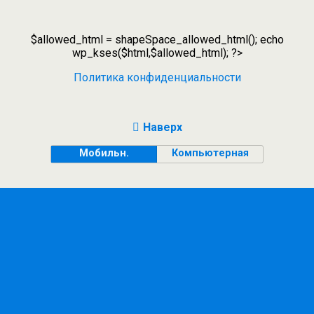
$allowed_html = shapeSpace_allowed_html(); echo
wp_kses($html,$allowed_html); ?>
Политика конфиденциальности
Наверх
Мобильн.
Компьютерная