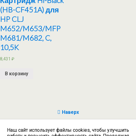
Картридж Hi-Black
(HB-CF451A) для
HP CLJ
M652/M653/MFP
M681/M682, C,
10,5K
8,431
₽
В корзину
Наверх
Мобильн.
Компьютерная
Наш сайт использует файлы cookies, чтобы улучшить
$allowed_html = shapeSpace_allowed_html(); echo
работу и повысить эффективность сайта. Продолжая