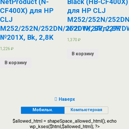
NetProduct (N-
Black (HB-CF400X)
CF400X) для HP
для HP CLJ
CLJ
M252/252N/252DN
M252/252N/252DN/252DW/277n/277D
№201X, Bk, 2,8K
№201X, Bk, 2,8K
1,370
₽
1,226
₽
В корзину
В корзину
Наверх
Мобильн.
Компьютерная
$allowed_html = shapeSpace_allowed_html(); echo
wp_kses($html,$allowed_html); ?>