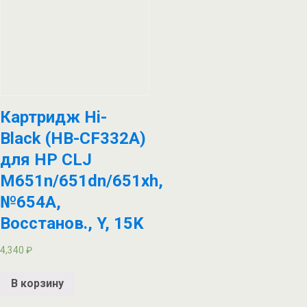
Картридж Hi-
Black (HB-CF332A)
для HP CLJ
M651n/651dn/651xh,
№654A,
Восстанов., Y, 15K
4,340
₽
В корзину