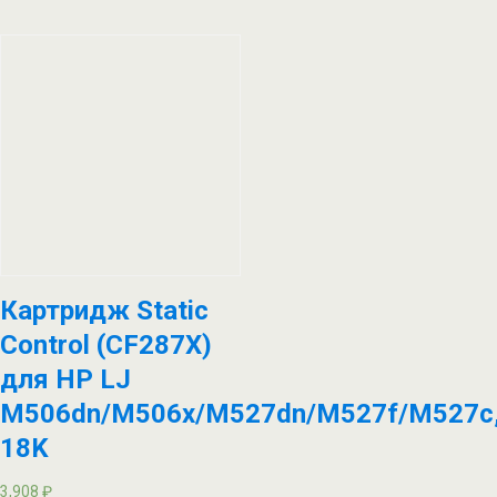
Картридж Static
Control (CF287X)
для HP LJ
M506dn/M506x/M527dn/M527f/M527c
18K
3,908
₽