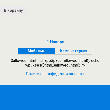
В корзину
Наверх
Мобильн.
Компьютерная
$allowed_html = shapeSpace_allowed_html(); echo
wp_kses($html,$allowed_html); ?>
Политика конфиденциальности