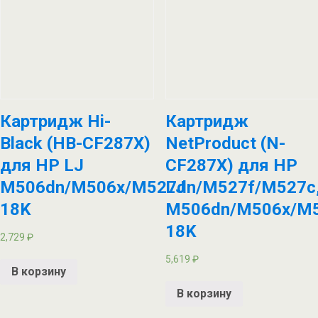
Картридж Hi-
Картридж
Black (HB-CF287X)
NetProduct (N-
для HP LJ
CF287X) для HP
M506dn/M506x/M527dn/M527f/M527c
LJ
18K
M506dn/M506x/M5
18K
2,729
₽
5,619
₽
В корзину
В корзину