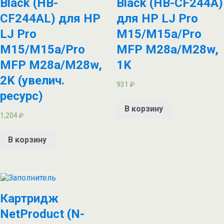
Black (HB-
Black (HB-CF244A)
CF244AL) для HP
для HP LJ Pro
LJ Pro
M15/M15a/Pro
M15/M15a/Pro
MFP M28a/M28w,
MFP M28a/M28w,
1K
2K (увелич.
931
₽
ресурс)
В корзину
1,204
₽
В корзину
Картридж
NetProduct (N-