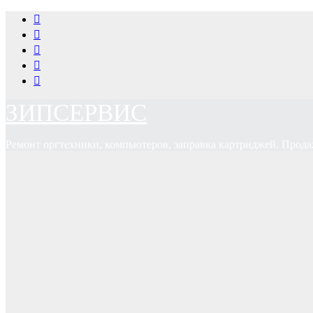
Перейти
к
содержимому
ЗИПСЕРВИС
Ремонт оргтехники, компьютеров, заправка картриджей. Прода