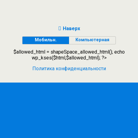
Наверх
Мобильн.
Компьютерная
$allowed_html = shapeSpace_allowed_html(); echo
wp_kses($html,$allowed_html); ?>
Политика конфиденциальности