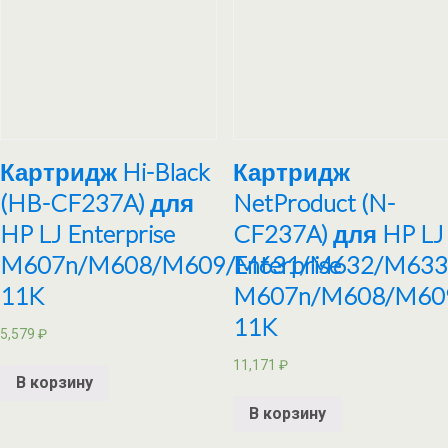
Картридж Hi-Black
Картридж
(HB-CF237A) для
NetProduct (N-
HP LJ Enterprise
CF237A) для HP LJ
M607n/M608/M609/M631/M632/M633
Enterprise
11K
M607n/M608/M60
11K
5,579
₽
11,171
₽
В корзину
В корзину