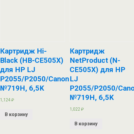
Картридж Hi-
Картридж
Black (HB-CE505X)
NetProduct (N-
для HP LJ
CE505X) для HP
P2055/P2050/Canon
LJ
№719H, 6,5K
P2055/P2050/Can
№719H, 6,5K
1,124
₽
1,022
₽
В корзину
В корзину