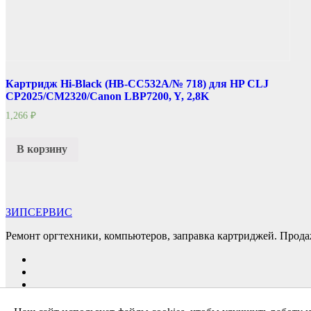
Картридж Hi-Black (HB-CC532A/№ 718) для HP CLJ
CP2025/CM2320/Canon LBP7200, Y, 2,8K
1,266
₽
В корзину
ЗИПСЕРВИС
Ремонт оргтехники, компьютеров, заправка картриджей. Прода
Сайт работает на WordPress
|
Тема: Newsup, автор
Themeansar