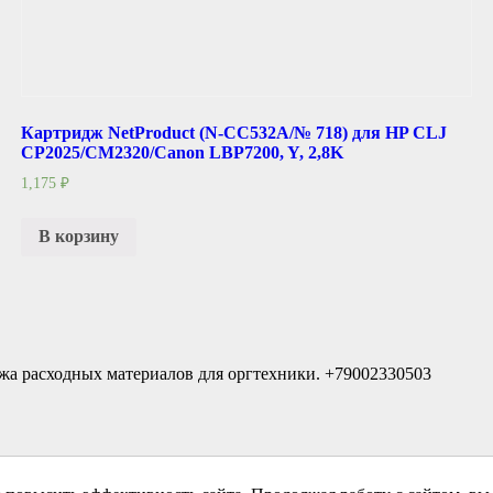
Картридж NetProduct (N-CC532A/№ 718) для HP CLJ
CP2025/CM2320/Canon LBP7200, Y, 2,8K
1,175
₽
В корзину
жа расходных материалов для оргтехники. +79002330503