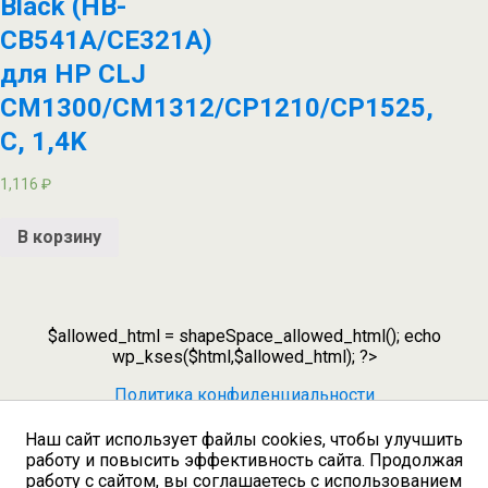
Black (HB-
CB541A/CE321A)
для HP CLJ
CM1300/CM1312/CP1210/CP1525,
C, 1,4K
1,116
₽
В корзину
$allowed_html = shapeSpace_allowed_html(); echo
wp_kses($html,$allowed_html); ?>
Политика конфиденциальности
Наш сайт использует файлы cookies, чтобы улучшить
работу и повысить эффективность сайта. Продолжая
Наверх
работу с сайтом, вы соглашаетесь с использованием