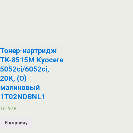
Тонер-картридж
TK-8515M Kyocera
5052ci/6052ci,
20К, (О)
малиновый
1T02NDBNL1
19,190
₽
В корзину