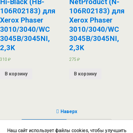
Hi-Black (HB-
NetProduct (N-
106R02183) для
106R02183) для
Xerox Phaser
Xerox Phaser
3010/3040/WC
3010/3040/WC
3045B/3045NI,
3045B/3045NI,
2,3K
2,3K
310
₽
275
₽
В корзину
В корзину
Наверх
Мобильн.
Компьютерная
Наш сайт использует файлы cookies, чтобы улучшить